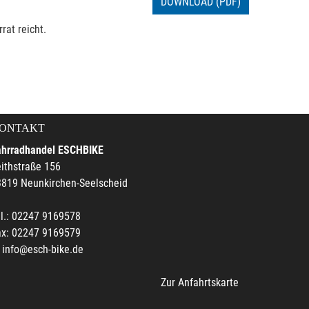
DOWNLOAD (PDF)
rat reicht.
ONTAKT
ahrradhandel ESCHBIKE
ithstraße 156
3819 Neunkirchen-Seelscheid
l.: 02247 9169578
ax: 02247 9169579
info@esch-bike.de
Zur Anfahrtskarte