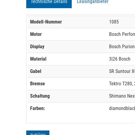
Technische Details
Leasinganbieter
Modell-Nummer
1085
Motor
Bosch Perfor
Display
Bosch Purion 
Material
3|26 Bosch
Gabel
SR Suntour 
Bremse
Tektro T280, 
Schaltung
Shimano Nex
Farben:
diamondblack