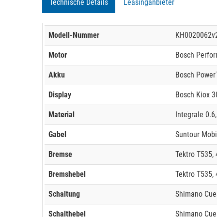
Technische Details
Leasinganbieter
Modell-Nummer
KH0020062v
Motor
Bosch Perfor
Akku
Bosch Power
Display
Bosch Kiox 30
Material
Integrale 0.6
Gabel
Suntour Mobi
Bremse
Tektro T535, 
Bremshebel
Tektro T535, 
Schaltung
Shimano Cue
Schalthebel
Shimano Cue