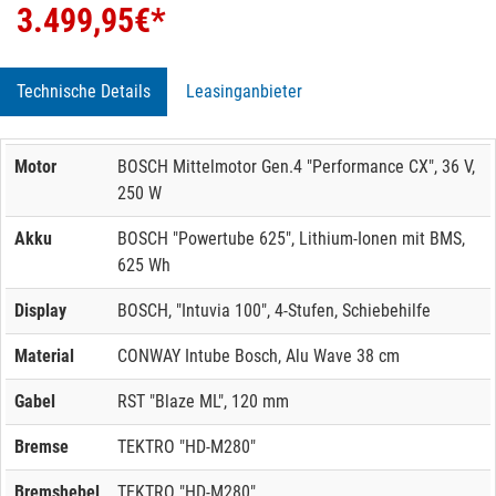
3.499,95
€*
Technische Details
Leasinganbieter
Motor
BOSCH Mittelmotor Gen.4 "Performance CX", 36 V,
250 W
Akku
BOSCH "Powertube 625", Lithium-Ionen mit BMS,
625 Wh
Display
BOSCH, "Intuvia 100", 4-Stufen, Schiebehilfe
Material
CONWAY Intube Bosch, Alu Wave 38 cm
Gabel
RST "Blaze ML", 120 mm
Bremse
TEKTRO "HD-M280"
Bremshebel
TEKTRO "HD-M280"