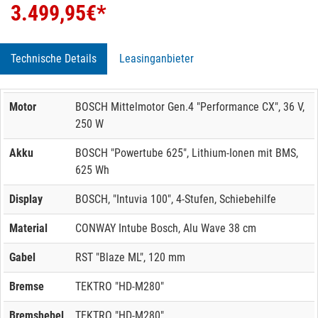
3.499,95
€*
Technische Details
Leasinganbieter
Motor
BOSCH Mittelmotor Gen.4 "Performance CX", 36 V,
250 W
Akku
BOSCH "Powertube 625", Lithium-Ionen mit BMS,
625 Wh
Display
BOSCH, "Intuvia 100", 4-Stufen, Schiebehilfe
Material
CONWAY Intube Bosch, Alu Wave 38 cm
Gabel
RST "Blaze ML", 120 mm
Bremse
TEKTRO "HD-M280"
Bremshebel
TEKTRO "HD-M280"