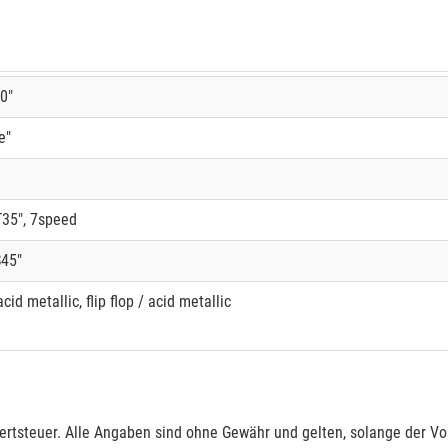
0"
e"
35", 7speed
45"
cid metallic, flip flop / acid metallic
rtsteuer. Alle Angaben sind ohne Gewähr und gelten, solange der Vor