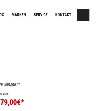
OG
MARKEN
SERVICE
KONTAKT
VP
599,95
€**
i uns:
79,00
€*